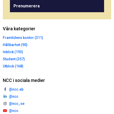
Prenumerera
Våra kategorier
Framtidens kontor (311)
Hållbarhet (90)
Inblick (193)
Student (357)
Utblick (168)
NCC i sociala medier
@ncc.ab
@ncc
@ncc_se
@ncc