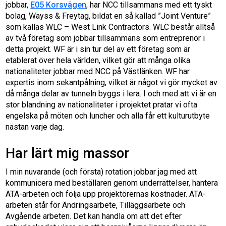
jobbar,
E05 Korsvägen
, har NCC tillsammans med ett tyskt
bolag, Wayss & Freytag, bildat en så kallad ”Joint Venture”
som kallas WLC – West Link Contractors. WLC består alltså
av två företag som jobbar tillsammans som entreprenör i
detta projekt. WF är i sin tur del av ett företag som är
etablerat över hela världen, vilket gör att många olika
nationaliteter jobbar med NCC på Västlänken. WF har
expertis inom sekantpålning, vilket är något vi gör mycket av
då många delar av tunneln byggs i lera. I och med att vi är en
stor blandning av nationaliteter i projektet pratar vi ofta
engelska på möten och luncher och alla får ett kulturutbyte
nästan varje dag.
Har lärt mig massor
I min nuvarande (och första) rotation jobbar jag med att
kommunicera med beställaren genom underrättelser, hantera
ÄTA-arbeten och följa upp projektörernas kostnader. ÄTA-
arbeten står för Ändringsarbete, Tilläggsarbete och
Avgående arbeten. Det kan handla om att det efter