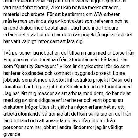
anbudsskedet visar sig att bergnivåerna ligger djupare än
vad man först trodde, vilket kan betyda merkostnader i
material och arbete. För att bestämma om ÄTA-arbeten
måste man använda sig av kontraktet som referens och ha
en god dialog med beställaren. Jag hade inga tidigare
erfarenheter av hur den här delen av projekt fungerar och det
har varit väldigt intressant att lära sig.
Två personer jag jobbat en del tillsammans med är Loise från
Filippinerna och Jonathan från Storbritannien. Båda arbetar
som ”Quantity Surveyors” vilket är en yrkestitel för de som
hanterar kostnader och kontrakt i byggnadsprojekt. Loise
jobbade senast med ett stort infrastrukturprojekt i Qatar och
Jonathan har tidigare jobbat i Stockholm och i Storbritannien.
Jag har lärt mig massor av att arbeta med dem, de har delat
med sig av sina tidigare erfarenheter och varit öppna att
diskutera frågor. Utan att själv ha någon erfarenhet av att
arbeta utomlands så tror jag att det kan skilja sig en del från
land till land och att använda sig av erfarenheter från
personer som har jobbat i andra länder tror jag är väldigt
givande.