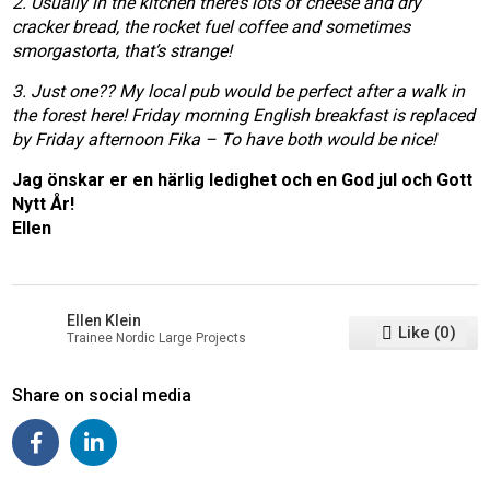
2. Usually in the kitchen there’s lots of cheese and dry
cracker bread, the rocket fuel coffee and sometimes
smorgastorta, that’s strange!
3. Just one?? My local pub would be perfect after a walk in
the forest here! Friday morning English breakfast is replaced
by Friday afternoon Fika – To have both would be nice!
Jag önskar er en härlig ledighet och en God jul och Gott
Nytt År!
Ellen
Ellen Klein
Like
(
0
)
Trainee Nordic Large Projects
Share on social media