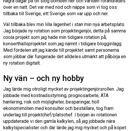
några dagar på ön slog bomben ner och världen förändrades
över en natt. Det var med nöd och näppe som vi tog oss
tillbaka till Sverige, ett Sverige som var upp och ner.
Väl tillbaka blev min lilla lägenhet i stan min nya arbetsplats.
Jag började ny rotation som projektingenjör, detta på samma
coola projekt som jag hade min tidigare rotation på,
konserthallsprojektet som jag nämnt i tidigare blogginlägg.
Med fördelen att jag kände till projektet samt personerna
som jobbar där fungerade det alldeles utmärkt att påbörja en
ny rotation digitalt.
Ny vän – och ny hobby
Jag lärde mig otroligt mycket av projektingenjörsrollen. Jag
jobbade med kostnadsstyrning, prognosarbete, ÄTA
hantering, risk och möjligheter, besparingar, höll
ekonomimöten med konsulter och beställare, tog fram
underlag till projektchef/platschef. I början av rotationen
uppdaterade vi den gamla kalkylen, så jag jobbade nära
kalkylspecialister och där lärde jag mig mycket och på köpet