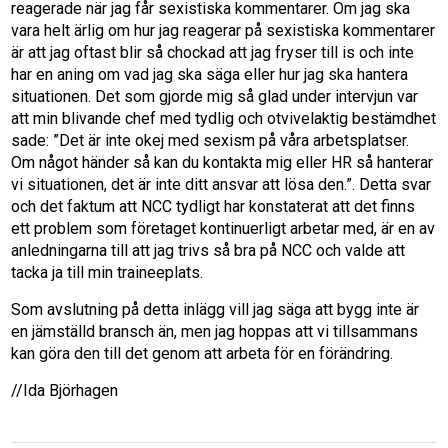
reagerade när jag får sexistiska kommentarer. Om jag ska
vara helt ärlig om hur jag reagerar på sexistiska kommentarer
är att jag oftast blir så chockad att jag fryser till is och inte
har en aning om vad jag ska säga eller hur jag ska hantera
situationen. Det som gjorde mig så glad under intervjun var
att min blivande chef med tydlig och otvivelaktig bestämdhet
sade: ”Det är inte okej med sexism på våra arbetsplatser.
Om något händer så kan du kontakta mig eller HR så hanterar
vi situationen, det är inte ditt ansvar att lösa den.”. Detta svar
och det faktum att NCC tydligt har konstaterat att det finns
ett problem som företaget kontinuerligt arbetar med, är en av
anledningarna till att jag trivs så bra på NCC och valde att
tacka ja till min traineeplats.
Som avslutning på detta inlägg vill jag säga att bygg inte är
en jämställd bransch än, men jag hoppas att vi tillsammans
kan göra den till det genom att arbeta för en förändring.
//Ida Björhagen