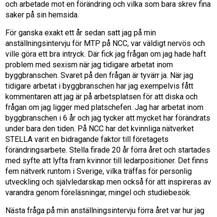
och arbetade mot en förändring och vilka som bara skrev fina
saker på sin hemsida.
För ganska exakt ett år sedan satt jag på min
anställningsintervju för MTP på NCC, var väldigt nervös och
ville göra ett bra intryck. Där fick jag frågan om jag hade haft
problem med sexism när jag tidigare arbetat inom
byggbranschen. Svaret på den frågan är tyvärr ja. När jag
tidigare arbetat i byggbranschen har jag exempelvis fått
kommentaren att jag är på arbetsplatsen för att diska och
frågan om jag ligger med platschefen. Jag har arbetat inom
byggbranschen i 6 år och jag tycker att mycket har förändrats
under bara den tiden. På NCC har det kvinnliga nätverket
STELLA varit en bidragande faktor till företagets
förändringsarbete. Stella firade 20 år förra året och startades
med syfte att lyfta fram kvinnor till ledarpositioner. Det finns
fem nätverk runtom i Sverige, vilka träffas för personlig
utveckling och självledarskap men också för att inspireras av
varandra genom föreläsningar, mingel och studiebesök.
Nästa fråga på min anställningsintervju förra året var hur jag