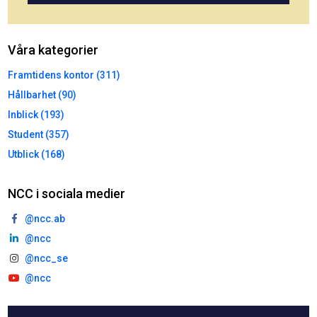
Våra kategorier
Framtidens kontor (311)
Hållbarhet (90)
Inblick (193)
Student (357)
Utblick (168)
NCC i sociala medier
@ncc.ab
@ncc
@ncc_se
@ncc