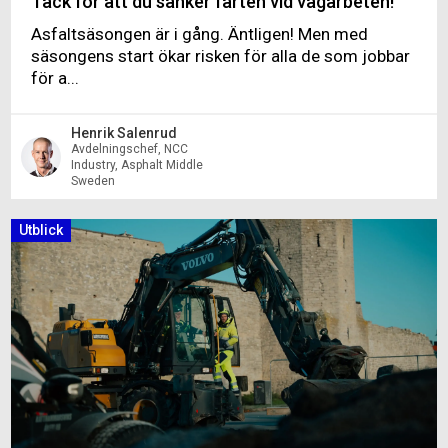
Tack för att du sänker farten vid vägarbeten!
Asfaltsäsongen är i gång. Äntligen! Men med
säsongens start ökar risken för alla de som jobbar
för a...
Henrik Salenrud
Avdelningschef, NCC
Industry, Asphalt Middle
Sweden
Utblick