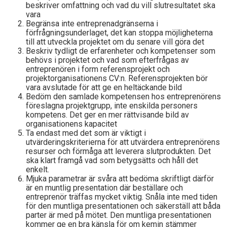
beskriver omfattning och vad du vill slutresultatet ska
vara
Begränsa inte entreprenadgränserna i
förfrågningsunderlaget, det kan stoppa möjligheterna
till att utveckla projektet om du senare vill göra det
Beskriv tydligt de erfarenheter och kompetenser som
behövs i projektet och vad som efterfrågas av
entreprenören i form referensprojekt och
projektorganisationens CV:n. Referensprojekten bör
vara avslutade för att ge en heltäckande bild
Bedöm den samlade kompetensen hos entreprenörens
föreslagna projektgrupp, inte enskilda personers
kompetens. Det ger en mer rättvisande bild av
organisationens kapacitet
Ta endast med det som är viktigt i
utvärderingskriterierna för att utvärdera entreprenörens
resurser och förmåga att leverera slutprodukten. Det
ska klart framgå vad som betygsätts och håll det
enkelt.
Mjuka parametrar är svåra att bedöma skriftligt därför
är en muntlig presentation där beställare och
entreprenör träffas mycket viktig. Snåla inte med tiden
för den muntliga presentationen och säkerställ att båda
parter är med på mötet. Den muntliga presentationen
kommer ge en bra känsla för om kemin stämmer