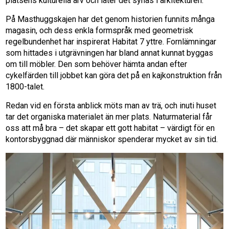
platsens kulturella arv och låter det synas i arkitekturen.
På Masthuggskajen har det genom historien funnits många
magasin, och dess enkla formspråk med geometrisk
regelbundenhet har inspirerat Habitat 7 yttre. Fornlämningar
som hittades i utgrävningen har bland annat kunnat byggas
om till möbler. Den som behöver hämta andan efter
cykelfärden till jobbet kan göra det på en kajkonstruktion från
1800-talet.
Redan vid en första anblick möts man av trä, och inuti huset
tar det organiska materialet än mer plats. Naturmaterial får
oss att må bra – det skapar ett gott habitat – värdigt för en
kontorsbyggnad där människor spenderar mycket av sin tid.