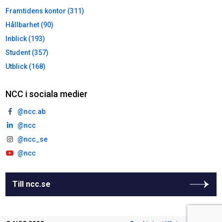
Framtidens kontor (311)
Hållbarhet (90)
Inblick (193)
Student (357)
Utblick (168)
NCC i sociala medier
@ncc.ab
@ncc
@ncc_se
@ncc
Till ncc.se