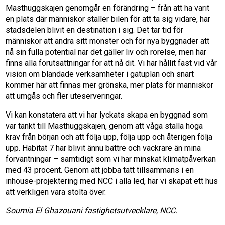
Masthuggskajen genomgår en förändring – från att ha varit
en plats där människor ställer bilen för att ta sig vidare, har
stadsdelen blivit en destination i sig. Det tar tid för
människor att ändra sitt mönster och för nya byggnader att
nå sin fulla potential när det gäller liv och rörelse, men här
finns alla förutsättningar för att nå dit. Vi har hållit fast vid vår
vision om blandade verksamheter i gatuplan och snart
kommer här att finnas mer grönska, mer plats för människor
att umgås och fler uteserveringar.
Vi kan konstatera att vi har lyckats skapa en byggnad som
var tänkt till Masthuggskajen, genom att våga ställa höga
krav från början och att följa upp, följa upp och återigen följa
upp. Habitat 7 har blivit ännu bättre och vackrare än mina
förväntningar – samtidigt som vi har minskat klimatpåverkan
med 43 procent. Genom att jobba tätt tillsammans i en
inhouse-projektering med NCC i alla led, har vi skapat ett hus
att verkligen vara stolta över.
Soumia El Ghazouani fastighetsutvecklare, NCC.