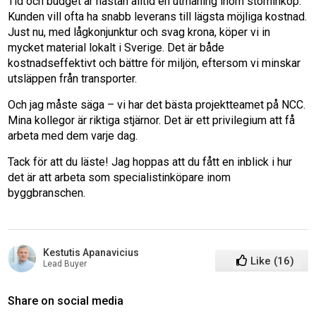
Tid och budget är nästan alltid en utmaning inom stominköp.
Kunden vill ofta ha snabb leverans till lägsta möjliga kostnad.
Just nu, med lågkonjunktur och svag krona, köper vi in
mycket material lokalt i Sverige. Det är både
kostnadseffektivt och bättre för miljön, eftersom vi minskar
utsläppen från transporter.
Och jag måste säga – vi har det bästa projektteamet på NCC.
Mina kollegor är riktiga stjärnor. Det är ett privilegium att få
arbeta med dem varje dag.
Tack för att du läste! Jag hoppas att du fått en inblick i hur
det är att arbeta som specialistinköpare inom
byggbranschen.
Kestutis Apanavicius
Like
(
16
)
Lead Buyer
Share on social media