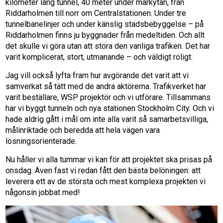
kilometer lång tunnel, 40 meter under markytan, från
Riddarholmen till norr om Centralstationen. Under tre
tunnelbanelinjer och under känslig stadsbebyggelse – på
Riddarholmen finns ju byggnader från medeltiden. Och allt
det skulle vi göra utan att störa den vanliga trafiken. Det har
varit komplicerat, stort, utmanande – och väldigt roligt.
Jag vill också lyfta fram hur avgörande det varit att vi
samverkat så tätt med de andra aktörerna. Trafikverket har
varit beställare, WSP projektör och vi utförare. Tillsammans
har vi byggt tunneln och nya stationen Stockholm City. Och vi
hade aldrig gått i mål om inte alla varit så samarbetsvilliga,
målinriktade och beredda att hela vägen vara
lösningsorienterade.
Nu håller vi alla tummar vi kan för att projektet ska prisas på
onsdag. Även fast vi redan fått den bästa belöningen: att
leverera ett av de största och mest komplexa projekten vi
någonsin jobbat med!