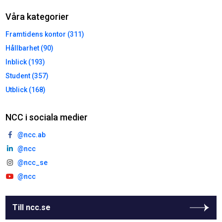
Våra kategorier
Framtidens kontor (311)
Hållbarhet (90)
Inblick (193)
Student (357)
Utblick (168)
NCC i sociala medier
@ncc.ab
@ncc
@ncc_se
@ncc
Till ncc.se