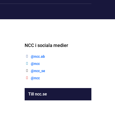
NCC i sociala medier
@ncc.ab
@ncc
@ncc_se
@ncc
Till ncc.se