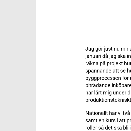
Jag gör just nu min
januari då jag ska i
räkna på projekt hu
spännande att se hu
byggprocessen för a
biträdande inköpare
har lärt mig under d
produktionstekniskt
Nationellt har vi tv
samt en kurs i att p
roller så det ska bli