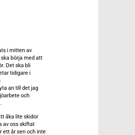
ts i mitten av
g ska börja med att
. Det ska bli
ar tidigare i
m
 an till det jag
ljöarbete och
.
t åka lite skidor
 av oss skiftat
r ett år sen och inte