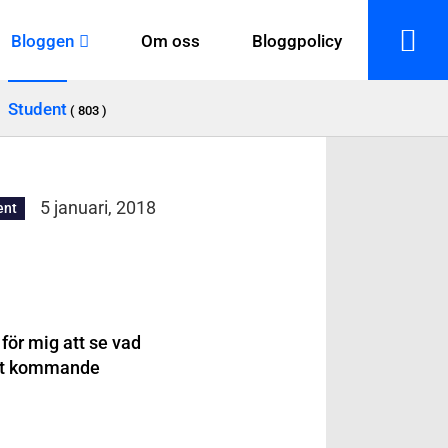
Bloggen
Om oss
Bloggpolicy
Student
( 803 )
5 januari, 2018
ent
för mig att se vad
det kommande