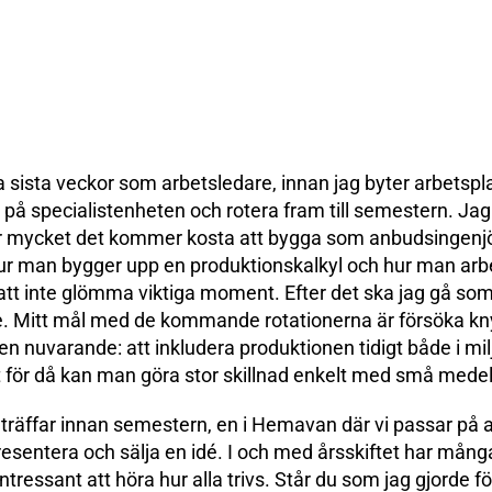
a sista veckor som arbetsledare, innan jag byter arbetspla
n på specialistenheten och rotera fram till semestern. Ja
r mycket det kommer kosta att bygga som anbudsingenjör
r man bygger upp en produktionskalkyl och hur man arbet
tt inte glömma viktiga moment. Efter det ska jag gå so
. Mitt mål med de kommande rotationerna är försöka knyta
en nuvarande: att inkludera produktionen tidigt både i mi
 för då kan man göra stor skillnad enkelt med små medel
å träffar innan semestern, en i Hemavan där vi passar på at
resentera och sälja en idé. I och med årsskiftet har många
 intressant att höra hur alla trivs. Står du som jag gjorde fö