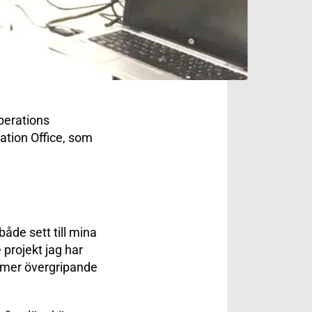
Operations
mation Office, som
åde sett till mina
e projekt jag har
en mer övergripande