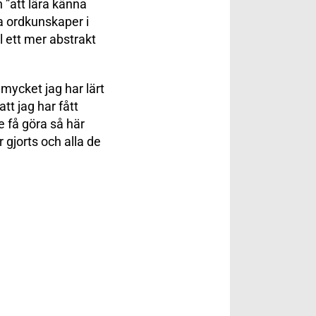
 ”att lära känna
nya ordkunskaper i
l ett mer abstrakt
 mycket jag har lärt
tt jag har fått
e få göra så här
r gjorts och alla de