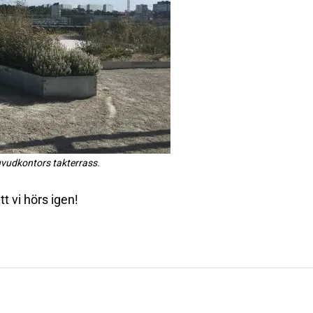
vudkontors takterrass.
tt vi hörs igen!
n