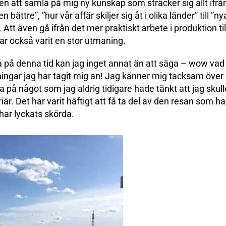
en att samla på mig ny kunskap som sträcker sig allt ifrån
ättre”, ”hur vår affär skiljer sig åt i olika länder” till ”
Att även gå ifrån det mer praktiskt arbete i produktion til
ar också varit en stor utmaning.
aka på denna tid kan jag inget annat än att säga – wow vad
ingar jag har tagit mig an! Jag känner mig tacksam över a
a på något som jag aldrig tidigare hade tänkt att jag skull
riär. Det har varit häftigt att få ta del av den resan som ha
ar lyckats skörda.