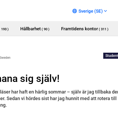
Sverige (SE)
Hållbarhet
Framtidens kontor
( 193 )
( 90 )
( 311 )
n
Studen
 Sweden
ana sig själv!
äser har haft en härlig sommar – själv är jag tillbaka d
. Sedan vi hördes sist har jag hunnit med att rotera till
ing.