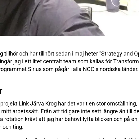
tillhör och har tillhört sedan i maj heter ”Strategy and 
går jag i ett litet centralt team som kallas för Transfor
rogrammet Sirius som pågår i alla NCC:s nordiska länder.
r
ojekt Link Järva Krog har det varit en stor omställning, b
itt arbetssätt. Från att tidigare inte sett längre än till d
a rotation krävt att jag har behövt lyfta blicken och på 
r och ting.