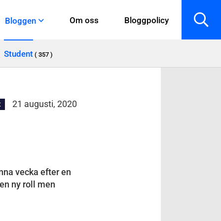
Om oss
Bloggpolicy
Bloggen
Student
( 357 )
21 augusti, 2020
t
enna vecka efter en
 en ny roll men