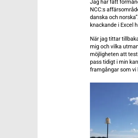
Jag har fått förmån
NCC:s affärsområden b
danska och norska”. 
knackande i Excel h
När jag tittar tillb
mig och vilka utman
möjligheten att test
pass tidigt i min kar
framgångar som vi h