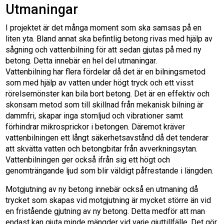
Utmaningar
I projektet är det många moment som ska samsas på en
liten yta. Bland annat ska befintlig betong rivas med hjälp av
sågning och vattenbilning för att sedan gjutas på med ny
betong. Detta innebär en hel del utmaningar.
Vattenbilning har flera fördelar då det är en bilningsmetod
som med hjälp av vatten under högt tryck och ett visst
rörelsemönster kan bila bort betong. Det är en effektiv och
skonsam metod som till skillnad från mekanisk bilning är
dammfri, skapar inga stomljud och vibrationer samt
förhindrar mikrosprickor i betongen. Däremot kräver
vattenbilningen ett långt säkerhetsavstånd då det tenderar
att skvätta vatten och betongbitar från avverkningsytan.
Vattenbilningen ger också ifrån sig ett högt och
genomträngande ljud som blir väldigt påfrestande i längden.
Motgjutning av ny betong innebär också en utmaning då
trycket som skapas vid motgjutning är mycket större än vid
en fristående gjutning av ny betong. Detta medför att man
endast kan gjuta minde mängder vid varje gjuttillfälle. Det gör