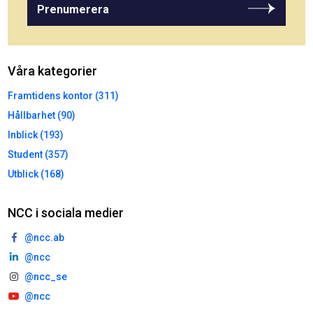
Prenumerera
Våra kategorier
Framtidens kontor (311)
Hållbarhet (90)
Inblick (193)
Student (357)
Utblick (168)
NCC i sociala medier
@ncc.ab
@ncc
@ncc_se
@ncc