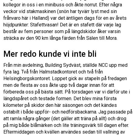
kollegor in oss i en minibuss och åkte norrut. Efter några
veckor vid stakmaskinen (snön har tyvärr lyst med sin
frånvaro här i Halland) var det äntligen dags för en av årets
höjdpunkter: Stafettvasan! Det är en stafett där varje lag
består av fem personer som på längdskidor åker varsin
sträcka av den 90 km långa färden från Sälen till Mora.
Mer redo kunde vi inte bli
Från min avdelning, Building Sydväst, ställde NCC upp med
fyra lag. Två från Halmstadkontoret och två från
Helsingborgskontoret. Loppet gick av stapeln på fredagen
men de flesta av oss åkte upp två dagar innan för att
förbereda oss på bästa sätt. På torsdagen var vi därför ute i
längdspåret och testade formen. Det blev mina första
kilometer på skidor den här säsongen och det kändes
ostabilt i både uppför- och nedförsbackarna. Jag passade på
att ramla några gånger (det gäller att träna på allt) och drog
på mig både blåmärken och lite träningsvärk till dagen efter.
Eftermiddagen och kvällen användes sedan till vallning av