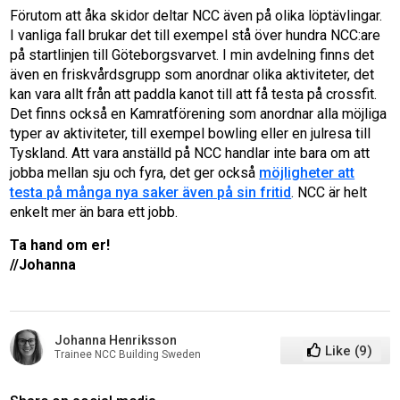
Förutom att åka skidor deltar NCC även på olika löptävlingar.
I vanliga fall brukar det till exempel stå över hundra NCC:are
på startlinjen till Göteborgsvarvet. I min avdelning finns det
även en friskvårdsgrupp som anordnar olika aktiviteter, det
kan vara allt från att paddla kanot till att få testa på crossfit.
Det finns också en Kamratförening som anordnar alla möjliga
typer av aktiviteter, till exempel bowling eller en julresa till
Tyskland. Att vara anställd på NCC handlar inte bara om att
jobba mellan sju och fyra, det ger också
möjligheter att
testa på många nya saker även på sin fritid
. NCC är helt
enkelt mer än bara ett jobb.
Ta hand om er!
//Johanna
Johanna Henriksson
Like
(
9
)
Trainee NCC Building Sweden