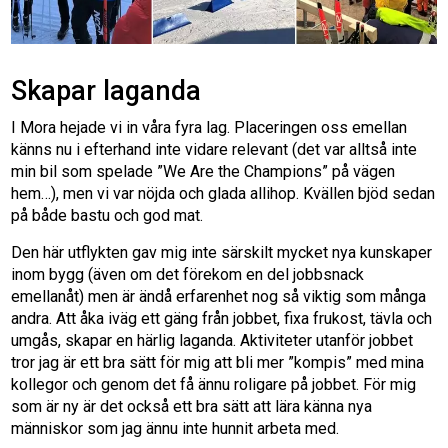
Skapar laganda
I Mora hejade vi in våra fyra lag. Placeringen oss emellan
känns nu i efterhand inte vidare relevant (det var alltså inte
min bil som spelade ”We Are the Champions” på vägen
hem…), men vi var nöjda och glada allihop. Kvällen bjöd sedan
på både bastu och god mat.
Den här utflykten gav mig inte särskilt mycket nya kunskaper
inom bygg (även om det förekom en del jobbsnack
emellanåt) men är ändå erfarenhet nog så viktig som många
andra. Att åka iväg ett gäng från jobbet, fixa frukost, tävla och
umgås, skapar en härlig laganda. Aktiviteter utanför jobbet
tror jag är ett bra sätt för mig att bli mer ”kompis” med mina
kollegor och genom det få ännu roligare på jobbet. För mig
som är ny är det också ett bra sätt att lära känna nya
människor som jag ännu inte hunnit arbeta med.