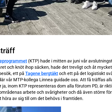
träff
eeprogrammet
(KTP) hade i mitten av juni vår avslutnings
året och knöt ihop säcken, hade det trevligt och åt mycke
besök, ett på
Tagene bergtäkt
och ett på det logistiskt sv
är vår MTP-kollega Linnea guidade oss. Att få träffas alla
 ja, inom KTP representeras dom alla förutom PD, är rikti
 områdenas arbete och svårigheter och då även större för
 höra av sig till om det behövs i framtiden.