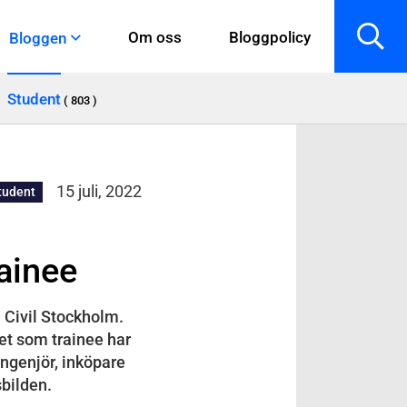
Om oss
Bloggpolicy
Bloggen
Student
( 803 )
15 juli, 2022
tudent
rainee
 Civil Stockholm.
ret som trainee har
ngenjör, inköpare
sbilden.