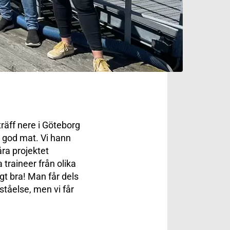
träff nere i Göteborg
t god mat. Vi hann
åra projektet
 traineer från olika
gt bra! Man får dels
ståelse, men vi får