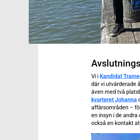
Avslutnings
Vi i
Kandidat Train
där vi utvärderade 
även med två plats
kvarteret Johanna
d
affärsområden – för
en insyn i de andra
också en kontakt att