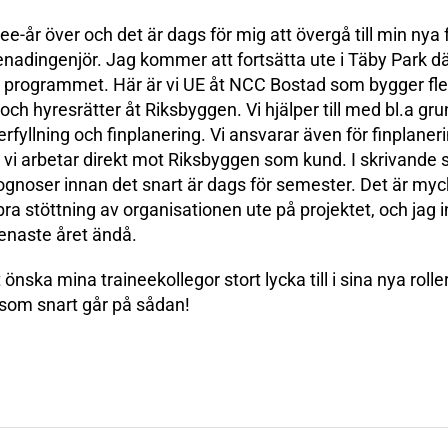
ee-år över och det är dags för mig att övergå till min nya f
nadingenjör. Jag kommer att fortsätta ute i Täby Park dä
 programmet. Här är vi UE åt NCC Bostad som bygger fle
ch hyresrätter åt Riksbyggen. Vi hjälper till med bl.a gr
rfyllning och finplanering. Vi ansvarar även för finplane
vi arbetar direkt mot Riksbyggen som kund. I skrivande s
gnoser innan det snart är dags för semester. Det är mycket
bra stöttning av organisationen ute på projektet, och jag in
senaste året ändå.
 önska mina traineekollegor stort lycka till i sina nya roll
r som snart går på sådan!