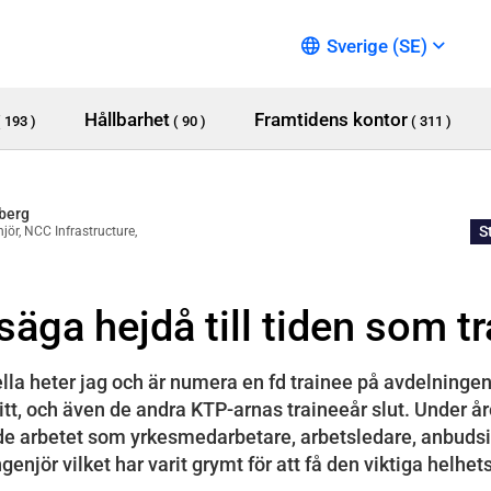
Sverige (SE)
Hållbarhet
Framtidens kontor
( 193 )
( 90 )
( 311 )
lberg
S
jör, NCC Infrastructure,
säga hejdå till tiden som t
lla heter jag och är numera en fd trainee på avdelningen
mitt, och även de andra KTP-arnas traineeår slut. Under å
åde arbetet som yrkesmedarbetare, arbetsledare, anbudsi
njör vilket har varit grymt för att få den viktiga helhet