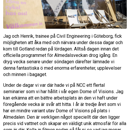
Jag och Henrik, trainee på Civil Engineering i Göteborg, fick
möjligheten att åka med och närvara under dessa dagar och
kom till Gotland redan på lördagen. Alltså dagen innan det
officiella programmet för Almedalsveckan drog igång. En
dryg vecka senare under söndagen därefter lämnade vi
denna fantastiska ö med enorma erfarenheter, upplevelser
och minnen i bagaget.
Under de dagar vi var där hade vi på NCC ett flertal
seminarier som vi har hållit i vår egen Dome of Visions. Jag
kan erkänna att en bättre arbetsplats än den vi haft under
föregående vecka är svår att hitta. I år är tredje året som vi
har en mindre variant utav Dome of Visions på plats i
Almedalen. Den är verkligen något speciellt där den ligger
precis vid vattnet och skapar en väldigt unik atmosfär för alla
som är där. Kolla in filmen nedan så får ni se vad jag menar.