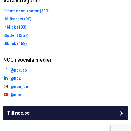
Våra kategorier
Framtidens kontor (311)
Hållbarhet (90)
Inblick (193)
Student (357)
Utblick (168)
NCC i sociala medier
@ncc.ab
@ncc
@ncc_se
@ncc
Till ncc.se