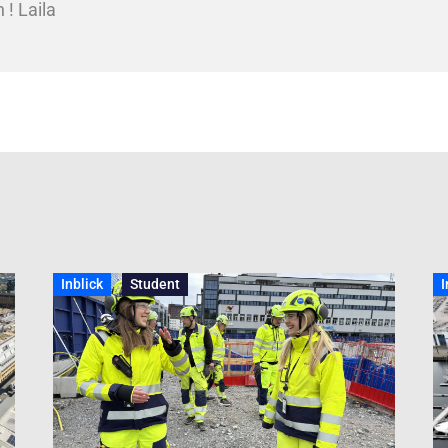
 ! Laila
Inblick
Student
I