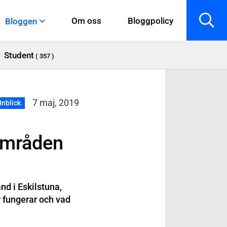
Om oss
Bloggpolicy
Bloggen
Student
( 357 )
7 maj, 2019
Inblick
sområden
nd i Eskilstuna,
r fungerar och vad