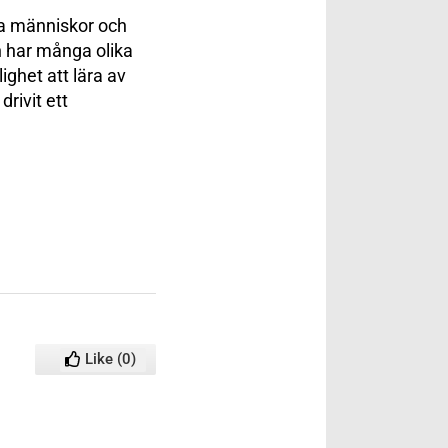
ka människor och
en har många olika
ighet att lära av
rivit ett
Like
(
0
)