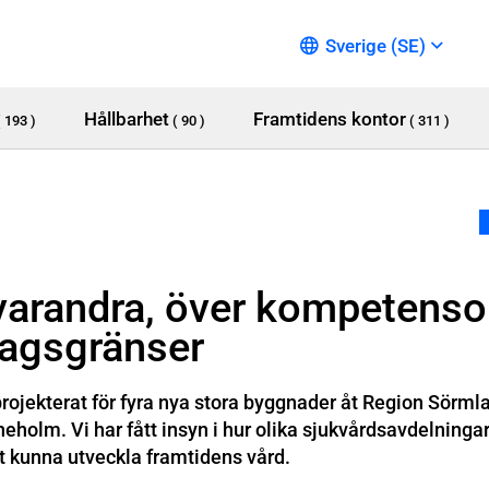
Sverige (SE)
Hållbarhet
Framtidens kontor
( 193 )
( 90 )
( 311 )
v varandra, över kompeten
tagsgränser
i projekterat för fyra nya stora byggnader åt Region Sörmla
eholm. Vi har fått insyn i hur olika sjukvårdsavdelninga
att kunna utveckla framtidens vård.