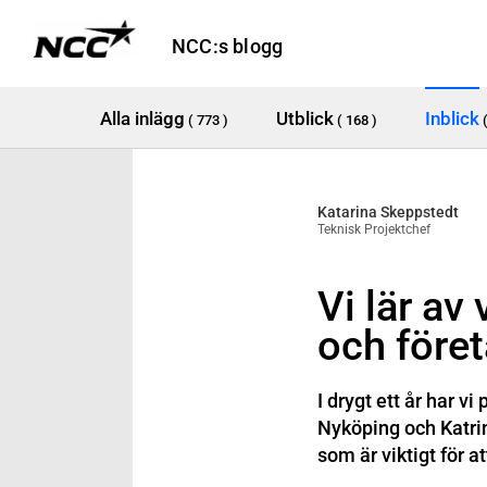
NCC:s blogg
Alla inlägg
Utblick
Inblick
( 773 )
( 168 )
Katarina Skeppstedt
Teknisk Projektchef
Vi lär a
och före
I drygt ett år har v
Nyköping och Katrin
som är viktigt för 