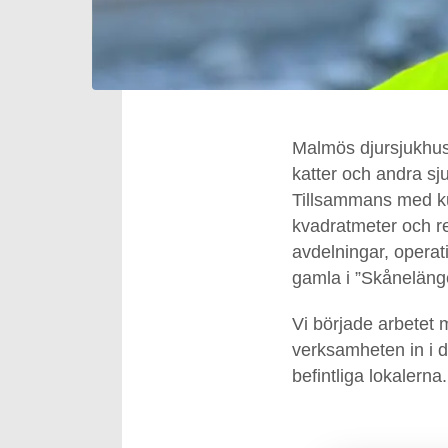
Malmös djursjukhus 
katter och andra sj
Tillsammans med ku
kvadratmeter och r
avdelningar, operati
gamla i ”Skånelänge
Vi började arbetet 
verksamheten in i de
befintliga lokalerna