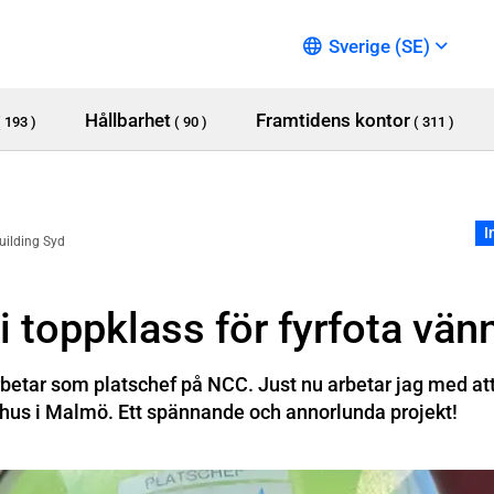
Sverige (SE)
Hållbarhet
Framtidens kontor
( 193 )
( 90 )
( 311 )
I
uilding Syd
i toppklass för fyrfota vän
rbetar som platschef på NCC. Just nu arbetar jag med att
khus i Malmö. Ett spännande och annorlunda projekt!