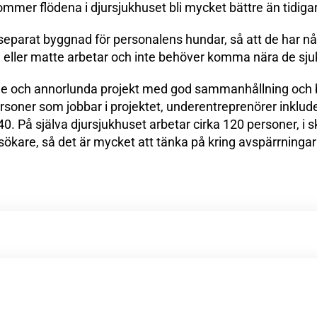
mmer flödena i djursjukhuset bli mycket bättre än tidiga
n separat byggnad för personalens hundar, så att de har n
eller matte arbetar och inte behöver komma nära de sju
de och annorlunda projekt med god sammanhållning och 
 personer som jobbar i projektet, underentreprenörer inkl
40. På själva djursjukhuset arbetar cirka 120 personer, i sk
ökare, så det är mycket att tänka på kring avspärrningar 