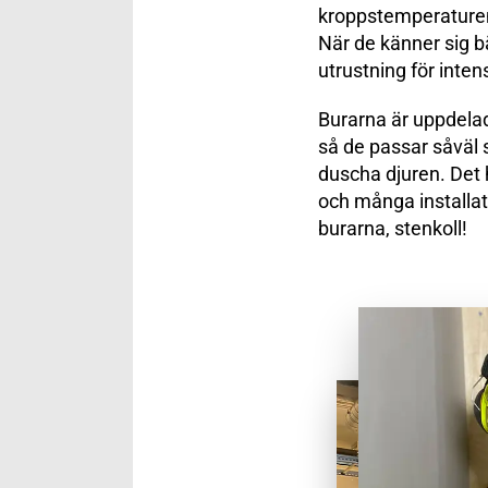
kroppstemperaturen,
När de känner sig bä
utrustning för inten
Burarna är uppdelade
så de passar såväl 
duscha djuren. Det 
och många installati
burarna, stenkoll!