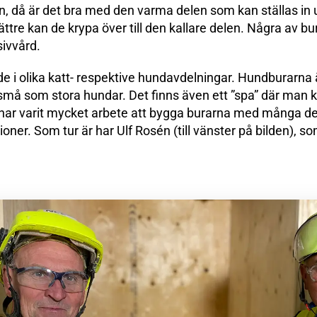
 då är det bra med den varma delen som kan ställas in up
ttre kan de krypa över till den kallare delen. Några av bu
sivvård.
 i olika katt- respektive hundavdelningar. Hundburarna är
små som stora hundar. Det finns även ett ”spa” där man 
har varit mycket arbete att bygga burarna med många dela
oner. Som tur är har Ulf Rosén (till vänster på bilden), s