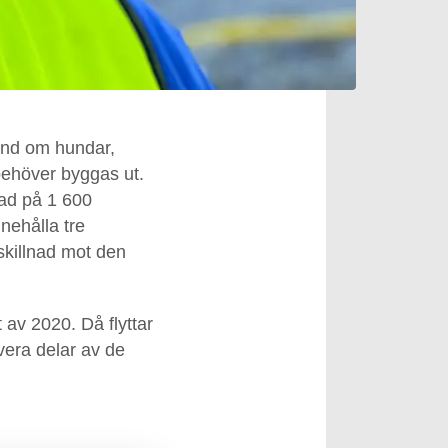
hand om hundar,
behöver byggas ut.
nad på 1 600
nehålla tre
 skillnad mot den
 av 2020. Då flyttar
overa delar av de