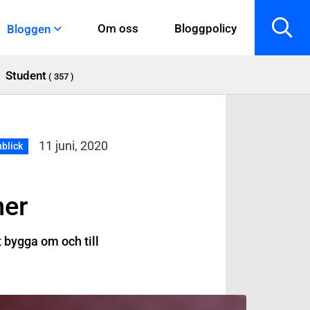
Om oss
Bloggpolicy
Bloggen
Student
( 357 )
11 juni, 2020
nblick
ner
 bygga om och till