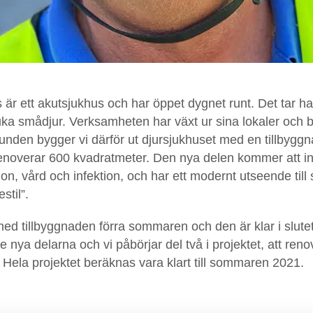
är ett akutsjukhus och har öppet dygnet runt. Det tar 
uka smådjur. Verksamheten har växt ur sina lokaler och 
nden bygger vi därför ut djursjukhuset med en tillbygg
enoverar 600 kvadratmeter. Den nya delen kommer att in
on, vård och infektion, och har ett modernt utseende till
stil”.
med tillbyggnaden förra sommaren och den är klar i slutet
 nya delarna och vi påbörjar del två i projektet, att ren
. Hela projektet beräknas vara klart till sommaren 2021.