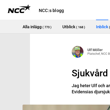
NCC:s blogg
Alla inlägg
Utblick
Inblick
( 773 )
( 168 )
Ulf Möller
Platschef, NCC B
Sjukvård 
Jag heter Ulf och a
Evidensias djursju