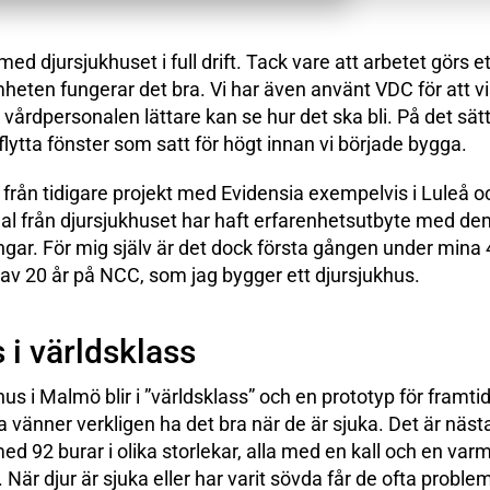
ed djursjukhuset i full drift. Tack vare att arbetet görs e
eten fungerar det bra. Vi har även använt VDC för att vi
 vårdpersonalen lättare kan se hur det ska bli. På det sätt
lytta fönster som satt för högt innan vi började bygga.
från tidigare projekt med Evidensia exempelvis i Luleå o
al från djursjukhuset har haft erfarenhetsutbyte med dem
ingar. För mig själv är det dock första gången under mina 4
v 20 år på NCC, som jag bygger ett djursjukhus.
 i världsklass
us i Malmö blir i ”världsklass” och en prototyp för framt
 vänner verkligen ha det bra när de är sjuka. Det är näst
 med 92 burar i olika storlekar, alla med en kall och en varm
När djur är sjuka eller har varit sövda får de ofta problem