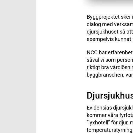
Byggprojektet sker m
dialog med verksamh
djursjukhuset så att
exempelvis kunnat f
NCC har erfarenhet 
såväl vi som person
riktigt bra vårdlösn
byggbranschen, vara
Djursjukhus
Evidensias djursjukh
kommer våra fyrfota
”lyxhotell” för djur,
temperaturstyrning. 