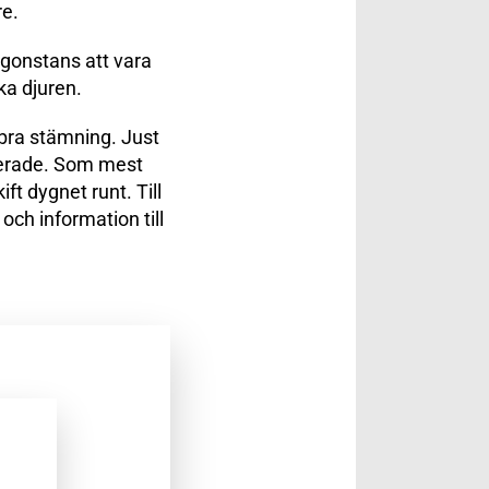
re.
ågonstans att vara
ka djuren.
bra stämning. Just
uderade. Som mest
ift dygnet runt. Till
och information till