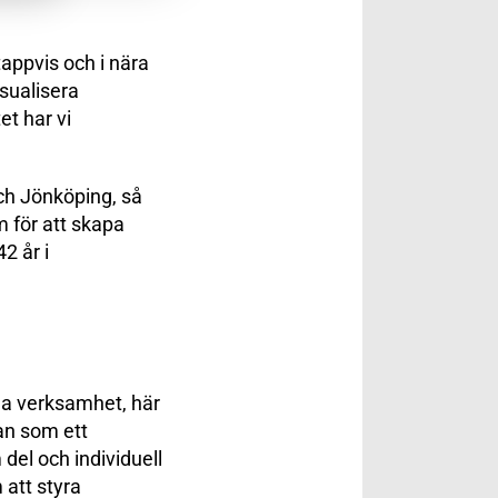
tappvis och i nära
sualisera
et har vi
ch Jönköping, så
 för att skapa
2 år i
ida verksamhet, här
an som ett
 del och individuell
 att styra