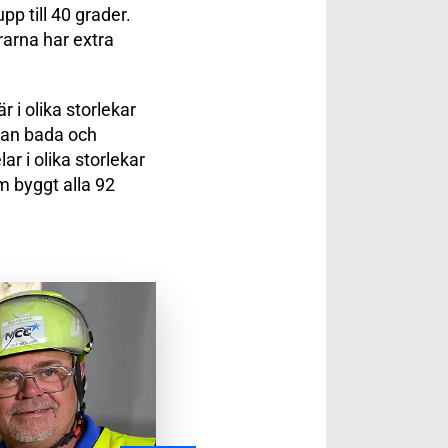
p till 40 grader.
rarna har extra
 i olika storlekar
kan bada och
r i olika storlekar
om byggt alla 92