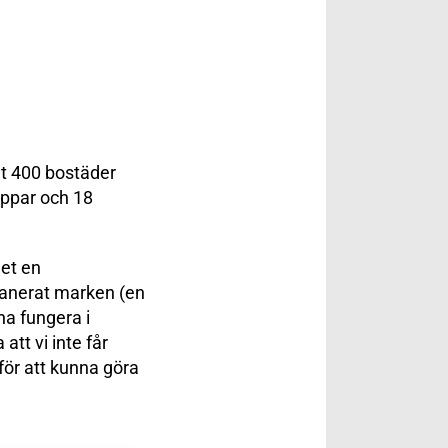
gt 400 bostäder
roppar och 18
det en
 sanerat marken (en
na fungera i
att vi inte får
för att kunna göra