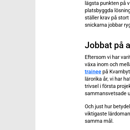
lägsta punkten på v
platsbyggda lösning
ställer krav på sto
snickarna jobbar ry
Jobbat på a
Eftersom vi har vari
växa inom och mella
trainee
på Kvarnbyte
lärorika år, vi har 
trivsel i första pro
sammansvetsade un
Och just hur betydel
viktigaste lärdomar
samma mål.