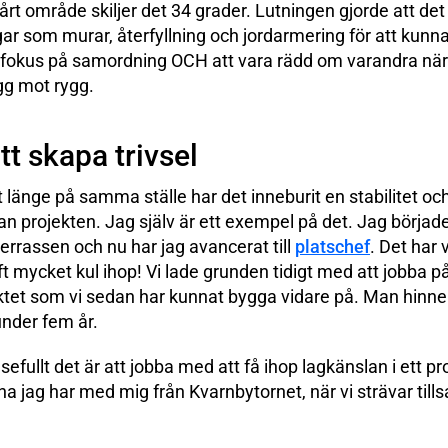
årt område skiljer det 34 grader. Lutningen gjorde att d
ar som murar, återfyllning och jordarmering för att kun
rt fokus på samordning OCH att vara rädd om varandra n
gg mot rygg.
tt skapa trivsel
t länge på samma ställe har det inneburit en stabilitet oc
n projekten. Jag själv är ett exempel på det. Jag börja
rrassen och nu har jag avancerat till
platschef
. Det har 
haft mycket kul ihop! Vi lade grunden tidigt med att jobba 
jektet som vi sedan har kunnat bygga vidare på. Man hinner
der fem år.
sefullt det är att jobba med att få ihop lagkänslan i ett pr
na jag har med mig från Kvarnbytornet, när vi strävar ti