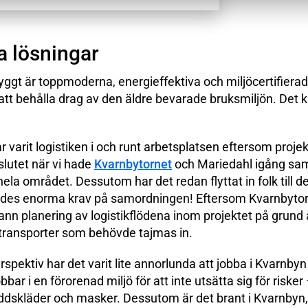
a lösningar
yggt är toppmoderna, energieffektiva och miljöcertifiera
att behålla drag av den äldre bevarade bruksmiljön. Det 
 varit logistiken i och runt arbetsplatsen eftersom projek
slutet när vi hade
Kvarnbytornet
och Mariedahl igång samt
 hela området. Dessutom har det redan flyttat in folk till de
lldes enorma krav på samordningen! Eftersom Kvarnbytor
nn planering av logistikflödena inom projektet på grund
altransporter som behövde tajmas in.
rspektiv har det varit lite annorlunda att jobba i Kvarnby
bbar i en förorenad miljö för att inte utsätta sig för risker
ddskläder och masker. Dessutom är det brant i Kvarnbyn