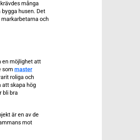
et krävdes många
na bygga husen. Det
är markarbetarna och
h en möjlighet att
de som
master
varit roliga och
på att skapa hög
 bli bra
ojekt är en av de
llsammans mot