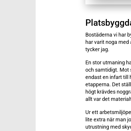
Platsbyggd
Bostäderna vi har b
har varit noga med 
tycker jag.
En stor utmaning har
och samtidigt. Mot 
endast en infart till
etapperna. Det stä
högt krävdes noggra
allt var det materi
Ur ett arbetsmiljöpe
lite extra när man jo
utrustning med sky