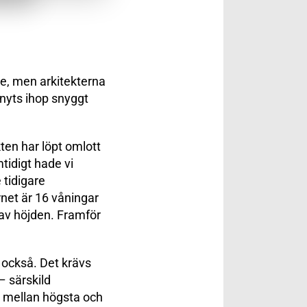
de, men arkitekterna
knyts ihop snyggt
ten har löpt omlott
idigt hade vi
 tidigare
net är 16 våningar
 av höjden. Framför
n också. Det krävs
 – särskild
, mellan högsta och