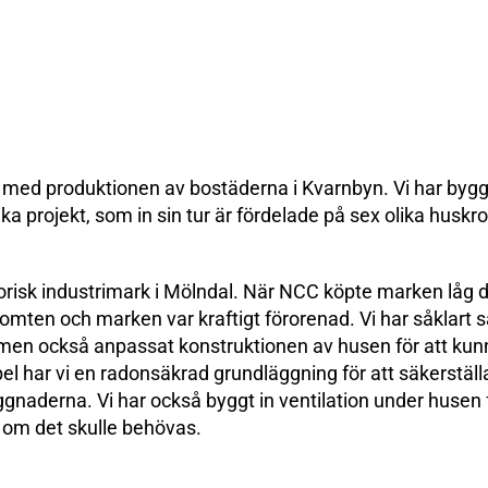
 med produktionen av bostäderna i Kvarnbyn. Vi har byg
ika projekt, som in sin tur är fördelade på sex olika husk
orisk industrimark i Mölndal. När NCC köpte marken låg 
tomten och marken var kraftigt förorenad. Vi har såklart
, men också anpassat konstruktionen av husen för att kun
l har vi en radonsäkrad grundläggning för att säkerställa 
ggnaderna. Vi har också byggt in ventilation under husen 
n om det skulle behövas.