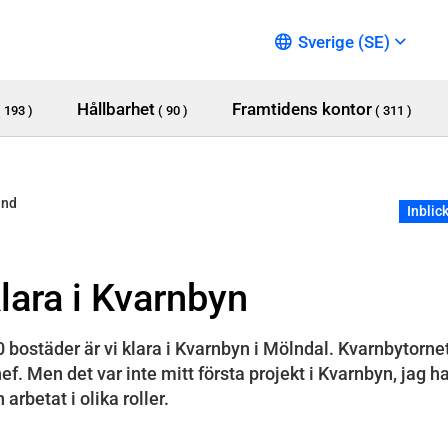
Sverige (SE)
Hållbarhet
Framtidens kontor
( 193 )
( 90 )
( 311 )
und
Inblic
klara i Kvarnbyn
 bostäder är vi klara i Kvarnbyn i Mölndal. Kvarnbytornet
f. Men det var inte mitt första projekt i Kvarnbyn, jag ha
rbetat i olika roller.