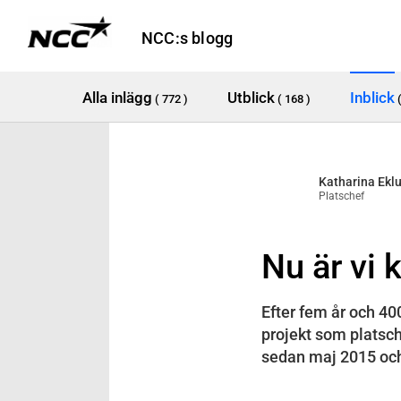
NCC:s blogg
Alla inlägg
Utblick
Inblick
( 772 )
( 168 )
Katharina Ekl
Platschef
Nu är vi 
Efter fem år och 400
projekt som platsche
sedan maj 2015 och a