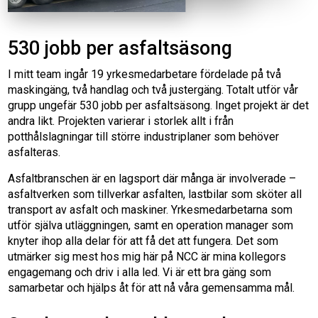
530 jobb per asfaltsäsong
I mitt team ingår 19 yrkesmedarbetare fördelade på två
maskingäng, två handlag och två justergäng. Totalt utför vår
grupp ungefär 530 jobb per asfaltsäsong. Inget projekt är det
andra likt. Projekten varierar i storlek allt i från
potthålslagningar till större industriplaner som behöver
asfalteras.
Asfaltbranschen är en lagsport där många är involverade –
asfaltverken som tillverkar asfalten, lastbilar som sköter all
transport av asfalt och maskiner. Yrkesmedarbetarna som
utför själva utläggningen, samt en operation manager som
knyter ihop alla delar för att få det att fungera. Det som
utmärker sig mest hos mig här på NCC är mina kollegors
engagemang och driv i alla led. Vi är ett bra gäng som
samarbetar och hjälps åt för att nå våra gemensamma mål.