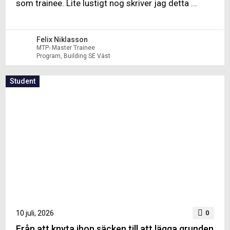
som trainee. Lite lustigt nog skriver jag detta ...
Felix Niklasson
MTP- Master Trainee
Program, Building SE Väst
Student
10 juli, 2026
0
Från att knyta ihop säcken till att lägga grunden