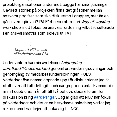
projektorganisationer under året, bägge har sina tjusningar.
Oavsett storlek på projekten finns det gråzoner mellan
ansvarsuppgifter som ska diskuteras i gruppen, mer än en
gång: vem gör vad? På E14 genomförde vi
Way of working
-
workshop med fokus på ansvarsfördelning vilket resulterade
i en ansvarsmatris som skrevs ut i A1.
Uppstart Hälso- och
säkerhetsveckan E14
Under vintern har min avdelning
Anläggning
Jämtland/Västernorrland
genomfört värderingsövningar och
genomgång av medarbetsundersökningen PULS.
Värderingsövningarna öppnade upp för diskussioner jag är
stolt över att fått deltagit i och när gruppens antal kvinnor bör
minst dubbleras från ett till två behövs dessa forum för
diskussion kring
värderingar
. Jag är glad att NCC har fokus
på värderingar och det är en betydande anledning varför jag
rekommenderar tjejer att söka sig till NCC.