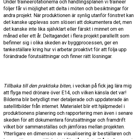
Under traineerotationerna och handlingsplanen vi traineer
följer får vi möjlighet att delta i möten och besiktningar för
andra projekt. När produktionen är synlig utanför fönstret kan
det kanske upplevas som slöseri att dokumentera det, men
det kanske inte lika självklart eller färskt i minnet om en
månad eller ett år. Deltagandet i flera projekt parallellt som
befinner sig i olika skeden av byggprocessen, ger en
tankeställare kring hur vi arbetar proaktivt för att följa upp
förändrade förutsättningar och finner rätt lösningar.
Tillbaka till den praktiska biten,
i veckan på fick jag lära mig
att flyga med drönare över E14, och vilken känsla det var!
Bilderna blir betydligt mer detaljerade och uppdaterade än
satellitbilder från internet. Materialet blir ett hjälpmedel i
produktionens planering och rapportering men även i senare
skeden för att dokumentera förutsättningar och framdrift
vilket bör sammanställas och jämföras mellan projekten.
Ytterligare en dimension av visualisering är beställaren och