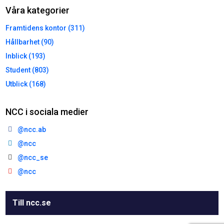
Våra kategorier
Framtidens kontor (311)
Hållbarhet (90)
Inblick (193)
Student (803)
Utblick (168)
NCC i sociala medier
@ncc.ab
@ncc
@ncc_se
@ncc
Till ncc.se