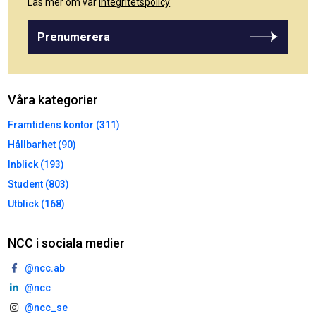
Läs mer om vår
integritetspolicy
Prenumerera
Våra kategorier
Framtidens kontor (311)
Hållbarhet (90)
Inblick (193)
Student (803)
Utblick (168)
NCC i sociala medier
@ncc.ab
@ncc
@ncc_se