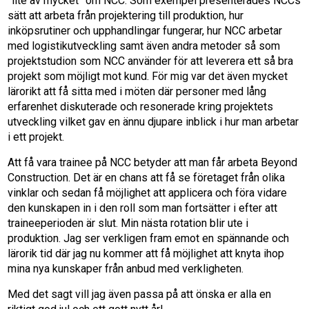
”lite av mycket” om NCC. Som exempel presenterades NCCs
sätt att arbeta från projektering till produktion, hur
inköpsrutiner och upphandlingar fungerar, hur NCC arbetar
med logistikutveckling samt även andra metoder så som
projektstudion som NCC använder för att leverera ett så bra
projekt som möjligt mot kund. För mig var det även mycket
lärorikt att få sitta med i möten där personer med lång
erfarenhet diskuterade och resonerade kring projektets
utveckling vilket gav en ännu djupare inblick i hur man arbetar
i ett projekt.
Att få vara trainee på NCC betyder att man får arbeta Beyond
Construction. Det är en chans att få se företaget från olika
vinklar och sedan få möjlighet att applicera och föra vidare
den kunskapen in i den roll som man fortsätter i efter att
traineeperioden är slut. Min nästa rotation blir ute i
produktion. Jag ser verkligen fram emot en spännande och
lärorik tid där jag nu kommer att få möjlighet att knyta ihop
mina nya kunskaper från anbud med verkligheten.
Med det sagt vill jag även passa på att önska er alla en