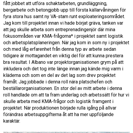
fått jobbet att utföra schaktarbeten, grundläggning,
bergarbete och betongjobb upp till första källarvåningen för
fyra stora hus samt ny VA-stam runt exploateringsområdet.
Jag kom till projektet innan vi hade börjat gräva, tanken var
att jag skulle arbeta som entreprenadingenjör där mina
fokusområden var KMA-frågorna* i projektet samt logistik
och arbetsplatsplaneringen. När jag kom in som ny i projektet
och med låg erfarenhet från denna typ av arbete sedan
tidigare är mottagandet en viktig del för att kunna prestera
bra resultat. I Albano var projektorganisationen grym på att
inkludera och det tog inte länge innan jag kände mig varm i
kläderna och som en del av det lag som drev projektet
framåt. Jag jobbade i denna roll nära platschefen och
beställarorganisationen. En stor del av mitt arbete i denna
roll handlade om att ta fram underlag och arbetssätt för hur vi
skulle arbeta med KMA-frågor och logistik framgent i
projektet. När produktionen började rulla igång på allvar
förändras arbetsuppgifterna åt att ha mer uppföljande
karaktär.