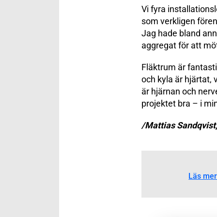
Vi fyra installatio
som verkligen före
Jag hade bland anna
aggregat för att m
Fläktrum är fantas
och kyla är hjärtat,
är hjärnan och nerv
projektet bra – i min
/Mattias Sandqvist,
Läs mer