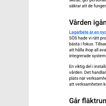
säkrar att de funger
Vården igån
Lagarbete är en ny
SÖS hade vi rätt pr
bästa i fokus. Till
att hålla ihop all a
integrerade system
En viktig del i inst
vården. Det handlar
plats när verksamhet
att verksamheten ko
Går fläktru