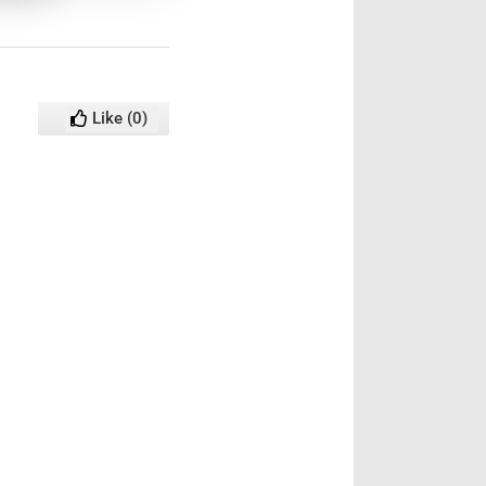
Like
(
0
)