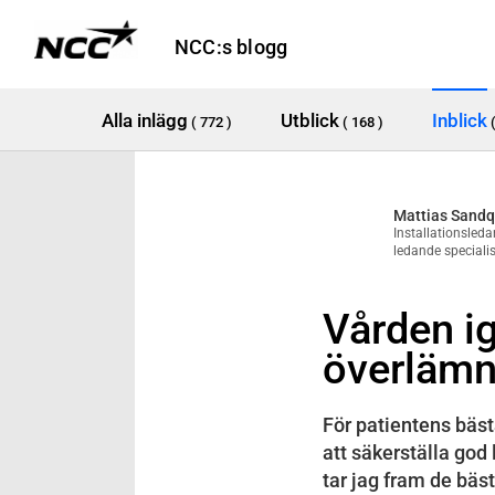
NCC:s blogg
Alla inlägg
Utblick
Inblick
( 772 )
( 168 )
Mattias Sandq
Installationsled
ledande speciali
Vården ig
överlämn
För patientens bäst
att säkerställa god 
tar jag fram de bäs