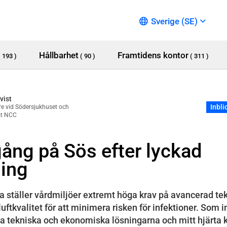
Sverige (SE)
Hållbarhet
Framtidens kontor
( 193 )
( 90 )
( 311 )
vist
Inbli
are vid Södersjukhuset och
st NCC
ång på Sös efter lyckad
ing
a ställer vårdmiljöer extremt höga krav på avancerad tek
luftkvalitet för att minimera risken för infektioner. Som 
ta tekniska och ekonomiska lösningarna och mitt hjärta kl