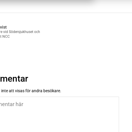
vist
are vid Södersjukhuset och
st NCC
mmentar
inte att visas för andra besökare.