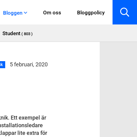
Om oss
Bloggpolicy
Bloggen
Student
( 803 )
5 februari, 2020
ck
nik. Ett exempel är
installationsledare
appar lite extra för