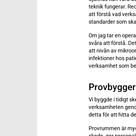
teknik fungerar. Re
att förstå vad verk
standarder som ska 
Om jag tar en oper
svåra att förstå. D
att nivån av mikroo
infektioner hos pati
verksamhet som be
Provbygger 
Vi byggde i tidigt sk
verksamheten genom
detta för att hitta 
Provrummen är mycket
skede, ger personal