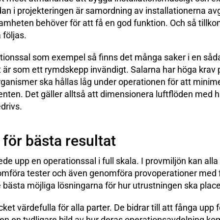
dan i projekteringen är samordning av installationerna av
samheten behöver för att få en god funktion. Och så till
följas.
ationssal som exempel så finns det många saker i en så
et är som ett rymdskepp invändigt. Salarna har höga krav p
rganismer ska hållas låg under operationen för att minime
enten. Det gäller alltså att dimensionera luftflöden med h
drivs.
för bästa resultat
ede upp en operationssal i full skala. I provmiljön kan alla
föra tester och även genomföra provoperationer med fu
de bästa möjliga lösningarna för hur utrustningen ska plac
 värdefulla för alla parter. De bidrar till att fånga upp fö
en en tydligare bild av hur deras operationsavdelning ko