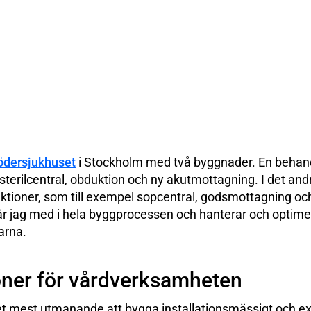
ödersjukhuset
i Stockholm med två byggnader. En beha
sterilcentral, obduktion och ny akutmottagning. I det and
nktioner, som till exempel sopcentral, godsmottagning oc
 är jag med i hela byggprocessen och hanterar och optime
arna.
oner för vårdverksamheten
t mest utmanande att bygga installationsmässigt och extra