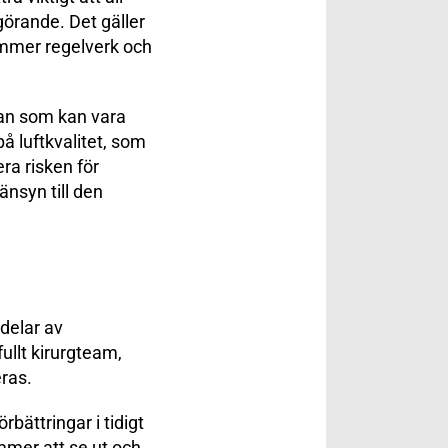
görande. Det gäller
kommer regelverk och
dan som kan vara
å luftkvalitet, som
ra risken för
änsyn till den
 delar av
llt kirurgteam,
eras.
rbättringar i tidigt
mmer att se ut och