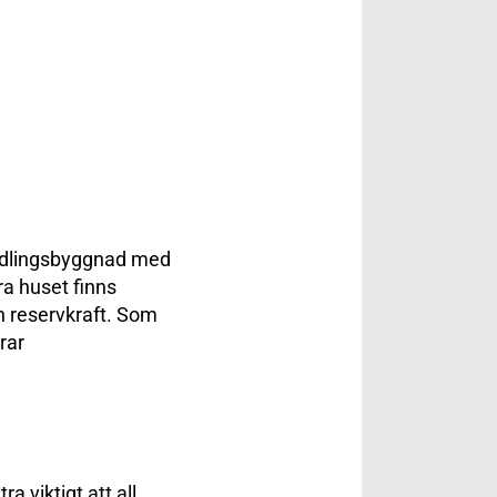
ndlingsbyggnad med
ra huset finns
h reservkraft. Som
rar
 viktigt att all