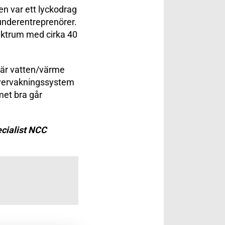
en var ett lyckodrag
underentreprenörer.
läktrum med cirka 40
där vatten/värme
h övervakningssystem
met bra går
ecialist NCC