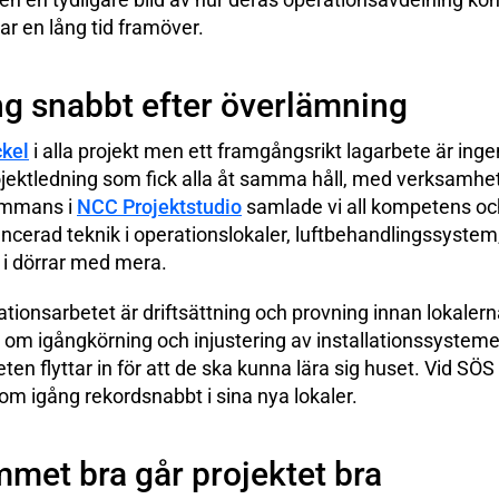
ar en lång tid framöver.
g snabbt efter överlämning
ckel
i alla projekt men ett framgångsrikt lagarbete är ingen
ojektledning som fick alla åt samma håll, med verksamhe
sammans i
NCC Projektstudio
samlade vi all kompetens oc
vancerad teknik i operationslokaler, luftbehandlingssystem
 i dörrar med mera.
allationsarbetet är driftsättning och provning innan lokalern
 om igångkörning och injustering av installationssysteme
en flyttar in för att de ska kunna lära sig huset. Vid SÖS 
m igång rekordsnabbt i sina nya lokaler.
mmet bra går projektet bra