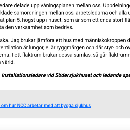
nsledare delade upp våningsplanen mellan oss. Uppdelning
nklade samordningen mellan oss, arbetsledarna och alla 
t plan 5, högst upp i huset, som är som ett enda stort f
öta den verksamhet som bedrivs.
tiska. Jag brukar jämföra ett hus med människokroppen 
 ventilation är lungor, el är ryggmärgen och där styr- oc
erna. I ett fläktrum brukar dessa samlas, så går fläktrum
 värld.
 installationsledare vid Södersjukhuset och ledande sp
 om hur NCC arbetar med att bygga sjukhus