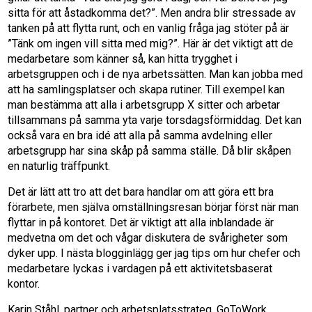
sitta för att åstadkomma det?”. Men andra blir stressade av
tanken på att flytta runt, och en vanlig fråga jag stöter på är
”Tänk om ingen vill sitta med mig?”. Här är det viktigt att de
medarbetare som känner så, kan hitta trygghet i
arbetsgruppen och i de nya arbetssätten. Man kan jobba med
att ha samlingsplatser och skapa rutiner. Till exempel kan
man bestämma att alla i arbetsgrupp X sitter och arbetar
tillsammans på samma yta varje torsdagsförmiddag. Det kan
också vara en bra idé att alla på samma avdelning eller
arbetsgrupp har sina skåp på samma ställe. Då blir skåpen
en naturlig träffpunkt.
Det är lätt att tro att det bara handlar om att göra ett bra
förarbete, men själva omställningsresan börjar först när man
flyttar in på kontoret. Det är viktigt att alla inblandade är
medvetna om det och vågar diskutera de svårigheter som
dyker upp. I nästa blogginlägg ger jag tips om hur chefer och
medarbetare lyckas i vardagen på ett aktivitetsbaserat
kontor.
Karin Ståhl, partner och arbetsplatsstrateg, GoToWork