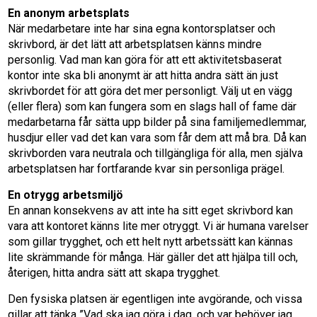
En anonym arbetsplats
När medarbetare inte har sina egna kontorsplatser och
skrivbord, är det lätt att arbetsplatsen känns mindre
personlig. Vad man kan göra för att ett aktivitetsbaserat
kontor inte ska bli anonymt är att hitta andra sätt än just
skrivbordet för att göra det mer personligt. Välj ut en vägg
(eller flera) som kan fungera som en slags hall of fame där
medarbetarna får sätta upp bilder på sina familjemedlemmar,
husdjur eller vad det kan vara som får dem att må bra. Då kan
skrivborden vara neutrala och tillgängliga för alla, men själva
arbetsplatsen har fortfarande kvar sin personliga prägel.
En otrygg arbetsmiljö
En annan konsekvens av att inte ha sitt eget skrivbord kan
vara att kontoret känns lite mer otryggt. Vi är humana varelser
som gillar trygghet, och ett helt nytt arbetssätt kan kännas
lite skrämmande för många. Här gäller det att hjälpa till och,
återigen, hitta andra sätt att skapa trygghet.
Den fysiska platsen är egentligen inte avgörande, och vissa
gillar att tänka ”Vad ska jag göra i dag, och var behöver jag