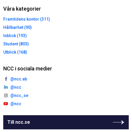
Våra kategorier
Framtidens kontor (311)
Hållbarhet (90)
Inblick (193)
Student (803)
Utblick (168)
NCC i sociala medier
@ncc.ab
@ncc
@ncc_se
@ncc
Till ncc.se